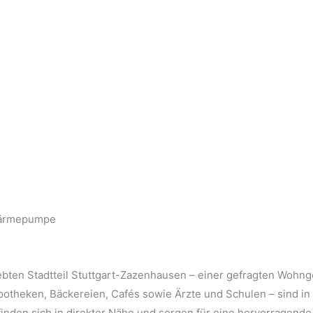
Wärmepumpe
iebten Stadtteil Stuttgart-Zazenhausen – einer gefragten Wohnge
potheken, Bäckereien, Cafés sowie Ärzte und Schulen – sind in
inden sich in direkter Nähe und sorgen für eine hervorragend