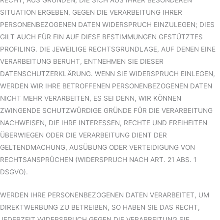
RECHT, AUS GRÜNDEN, DIE SICH AUS IHRER BESONDEREN
SITUATION ERGEBEN, GEGEN DIE VERARBEITUNG IHRER
PERSONENBEZOGENEN DATEN WIDERSPRUCH EINZULEGEN; DIES
GILT AUCH FÜR EIN AUF DIESE BESTIMMUNGEN GESTÜTZTES
PROFILING. DIE JEWEILIGE RECHTSGRUNDLAGE, AUF DENEN EINE
VERARBEITUNG BERUHT, ENTNEHMEN SIE DIESER
DATENSCHUTZERKLÄRUNG. WENN SIE WIDERSPRUCH EINLEGEN,
WERDEN WIR IHRE BETROFFENEN PERSONENBEZOGENEN DATEN
NICHT MEHR VERARBEITEN, ES SEI DENN, WIR KÖNNEN
ZWINGENDE SCHUTZWÜRDIGE GRÜNDE FÜR DIE VERARBEITUNG
NACHWEISEN, DIE IHRE INTERESSEN, RECHTE UND FREIHEITEN
ÜBERWIEGEN ODER DIE VERARBEITUNG DIENT DER
GELTENDMACHUNG, AUSÜBUNG ODER VERTEIDIGUNG VON
RECHTSANSPRÜCHEN (WIDERSPRUCH NACH ART. 21 ABS. 1
DSGVO).
WERDEN IHRE PERSONENBEZOGENEN DATEN VERARBEITET, UM
DIREKTWERBUNG ZU BETREIBEN, SO HABEN SIE DAS RECHT,
JEDERZEIT WIDERSPRUCH GEGEN DIE VERARBEITUNG SIE