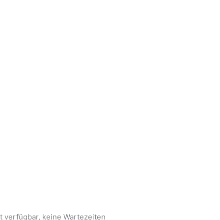
minz
Garage +
keine Wartezeiten